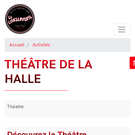
Aller
au
contenu
principal
Accueil
Activités
THÉÂTRE DE LA
HALLE
Théatre
Découvrez le Théâtre
Bloc