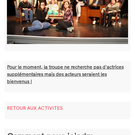
Bloc
Pour le moment, la troupe ne recherche pas d'actrices
de
supplémentaires mais des acteurs seraient les
texte
bienvenus !
Bloc
RETOUR AUX ACTIVITES
de
texte