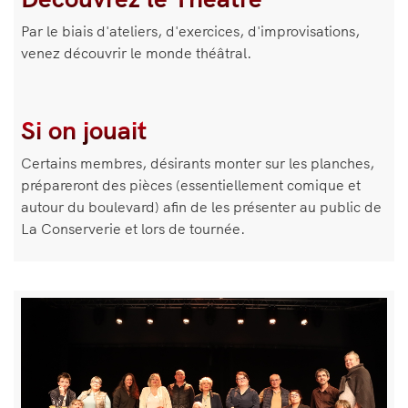
de
Par le biais d'ateliers, d'exercices, d'improvisations,
texte
venez découvrir le monde théâtral.
Si on jouait
Certains membres, désirants monter sur les planches,
prépareront des pièces (essentiellement comique et
autour du boulevard) afin de les présenter au public de
La Conserverie et lors de tournée.
Bloc
Image
de
texte