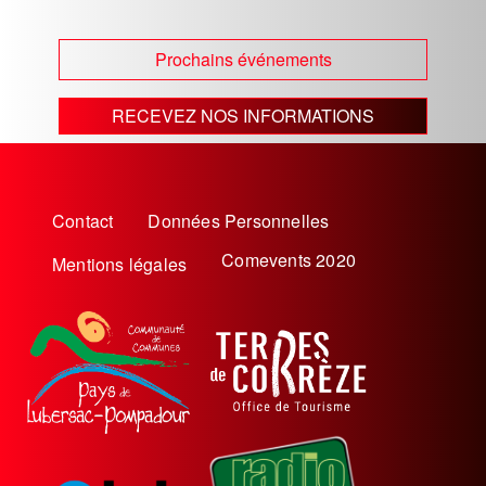
Prochains événements
RECEVEZ NOS INFORMATIONS
Menu
Contact
Données Personnelles
Pied
Comevents 2020
Mentions légales
de
page