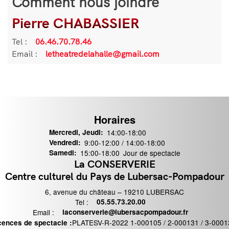
Comment nous joindre
Pierre CHABASSIER
Informations
de
Tel :
Téléphone
06.46.70.78.46
contact
Email :
Email
letheatredelahalle@gmail.com
Horaires
Mercredi, Jeudi:
14:00-18:00
Vendredi:
9:00-12:00 / 14:00-18:00
Samedi:
15:00-18:00
Jour de spectacle
La CONSERVERIE
ontact
Centre culturel du Pays de Lubersac-Pompadour
6, avenue du château – 19210 LUBERSAC
Tel :
Téléphone
05.55.73.20.00
Email :
Email
laconserverie@lubersacpompadour.fr
PLATESV-R-2022 1-000105 / 2-000131 / 3-0001
cences de spectacle :