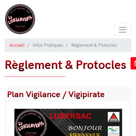
Aller
au
contenu
principal
Accueil
Infos Pratiques
Réglement & Protocles
Règlement & Protocles
Plan Vigilance / Vigipirate
Bloc
de
Image
texte