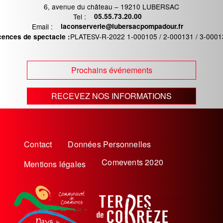
6, avenue du château – 19210 LUBERSAC
Tel :
Téléphone
05.55.73.20.00
Email :
Email
laconserverie@lubersacpompadour.fr
PLATESV-R-2022 1-000105 / 2-000131 / 3-0001
cences de spectacle :
Prochains événements
RECEVEZ NOS INFORMATIONS
Menu
Contact
Données Personnelles
Pied
Comevents 2020
Mentions légales
de
page