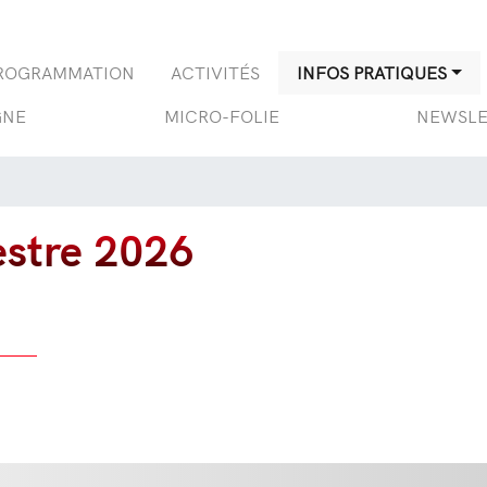
Aller
au
contenu
ROGRAMMATION
ACTIVITÉS
INFOS PRATIQUES
principal
GNE
MICRO-FOLIE
NEWSLE
estre 2026