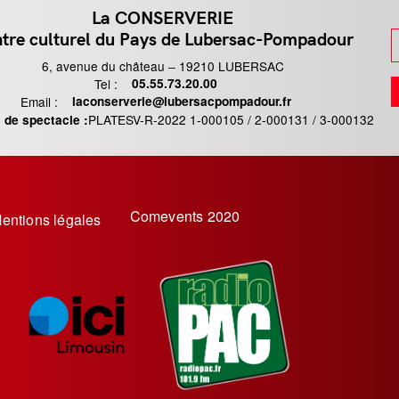
La CONSERVERIE
tre culturel du Pays de Lubersac-Pompadour
6, avenue du château – 19210 LUBERSAC
Tel :
Téléphone
05.55.73.20.00
Email :
Email
laconserverie@lubersacpompadour.fr
PLATESV-R-2022 1-000105 / 2-000131 / 3-000132
 de spectacle :
Comevents 2020
entions légales