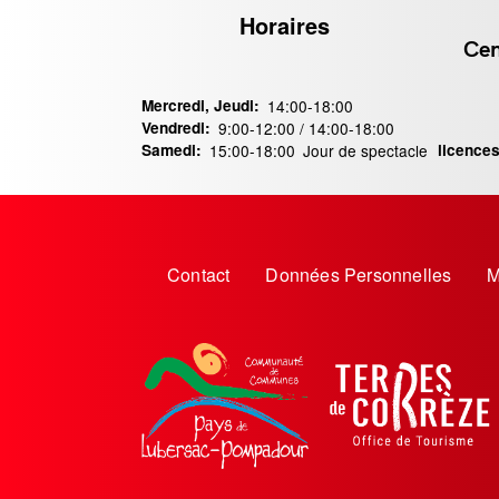
Horaires
Contact
Cen
Mercredi, Jeudi:
14:00-18:00
Vendredi:
9:00-12:00 / 14:00-18:00
Samedi:
15:00-18:00
Jour de spectacle
licences
Menu
Contact
Données Personnelles
M
Pied
de
page