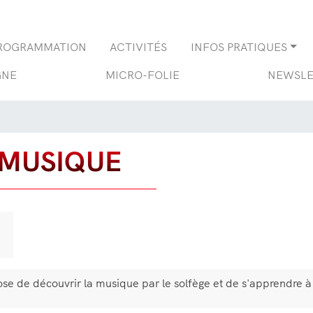
Aller
au
contenu
ROGRAMMATION
ACTIVITÉS
INFOS PRATIQUES
principal
GNE
MICRO-FOLIE
NEWSLE
 MUSIQUE
e de découvrir la musique par le solfège et de s'apprendre à l