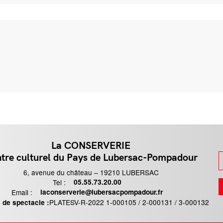
La CONSERVERIE
tre culturel du Pays de Lubersac-Pompadour
6, avenue du château – 19210 LUBERSAC
Tel :
Téléphone
05.55.73.20.00
Email :
Email
laconserverie@lubersacpompadour.fr
PLATESV-R-2022 1-000105 / 2-000131 / 3-000132
 de spectacle :