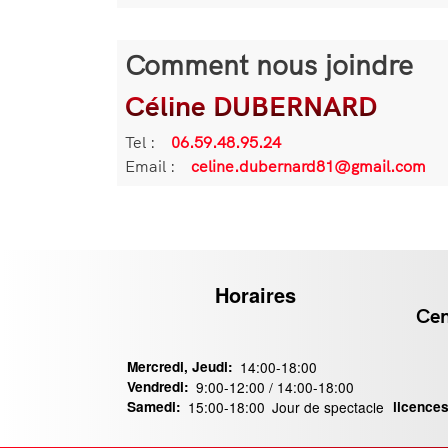
texte
Comment nous joindre
Céline DUBERNARD
Informations
de
Tel :
Téléphone
06.59.48.95.24
contact
Email :
Email
celine.dubernard81@gmail.com
Horaires
Contact
Cen
Mercredi, Jeudi:
14:00-18:00
Vendredi:
9:00-12:00 / 14:00-18:00
Samedi:
15:00-18:00
Jour de spectacle
licences