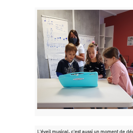
texte
Bloc
Image
de
texte
Bloc
L'éveil musical, c'est aussi un moment de dé