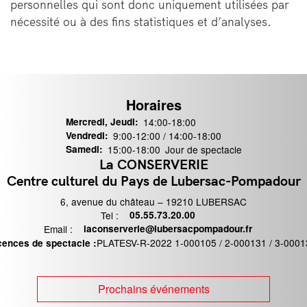
personnelles qui sont donc uniquement utilisées par
nécessité ou à des fins statistiques et d’analyses.
Horaires
Mercredi, Jeudi:
14:00-18:00
Vendredi:
9:00-12:00 / 14:00-18:00
Samedi:
15:00-18:00
Jour de spectacle
La CONSERVERIE
ontact
Centre culturel du Pays de Lubersac-Pompadour
6, avenue du château – 19210 LUBERSAC
Tel :
Téléphone
05.55.73.20.00
Email :
Email
laconserverie@lubersacpompadour.fr
PLATESV-R-2022 1-000105 / 2-000131 / 3-0001
cences de spectacle :
Prochains événements