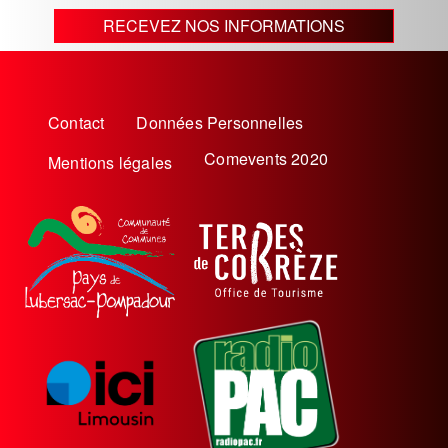
RECEVEZ NOS INFORMATIONS
Menu
Contact
Données Personnelles
Pied
Comevents 2020
Mentions légales
de
page