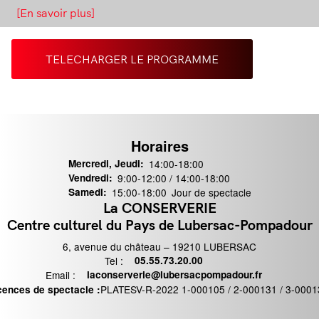
Octobre rose : la Bande à Néné par l'EDPA du Glandier
de Lubersac
[En savoir plus]
TELECHARGER LE PROGRAMME
Horaires
Mercredi, Jeudi:
14:00-18:00
Vendredi:
9:00-12:00 / 14:00-18:00
Samedi:
15:00-18:00
Jour de spectacle
La CONSERVERIE
ontact
Centre culturel du Pays de Lubersac-Pompadour
6, avenue du château – 19210 LUBERSAC
Tel :
Téléphone
05.55.73.20.00
Email :
Email
laconserverie@lubersacpompadour.fr
PLATESV-R-2022 1-000105 / 2-000131 / 3-0001
cences de spectacle :