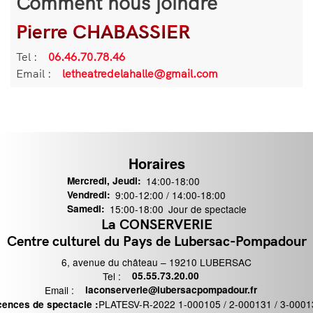
Comment nous joindre
Pierre CHABASSIER
Informations
de
Tel :
Téléphone
06.46.70.78.46
contact
Email :
Email
letheatredelahalle@gmail.com
Horaires
Mercredi, Jeudi:
14:00-18:00
Vendredi:
9:00-12:00 / 14:00-18:00
Samedi:
15:00-18:00
Jour de spectacle
La CONSERVERIE
ontact
Centre culturel du Pays de Lubersac-Pompadour
6, avenue du château – 19210 LUBERSAC
Tel :
Téléphone
05.55.73.20.00
Email :
Email
laconserverie@lubersacpompadour.fr
PLATESV-R-2022 1-000105 / 2-000131 / 3-0001
cences de spectacle :