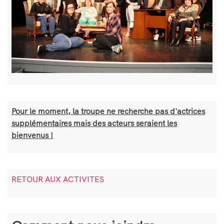
Bloc
Pour le moment, la troupe ne recherche pas d'actrices
de
supplémentaires mais des acteurs seraient les
texte
bienvenus !
Bloc
RETOUR AUX ACTIVITES
de
texte