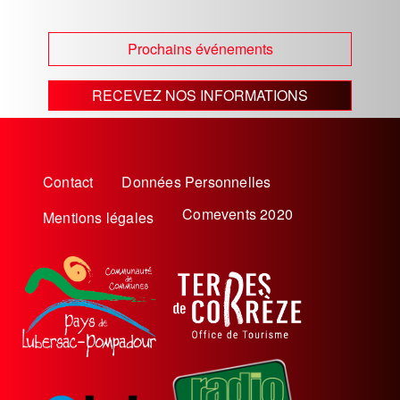
Prochains événements
RECEVEZ NOS INFORMATIONS
Menu
Contact
Données Personnelles
Pied
Comevents 2020
Mentions légales
de
page