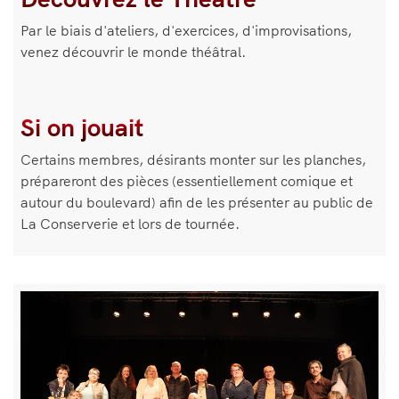
de
Par le biais d'ateliers, d'exercices, d'improvisations,
texte
venez découvrir le monde théâtral.
Si on jouait
Certains membres, désirants monter sur les planches,
prépareront des pièces (essentiellement comique et
autour du boulevard) afin de les présenter au public de
La Conserverie et lors de tournée.
Bloc
Image
de
texte