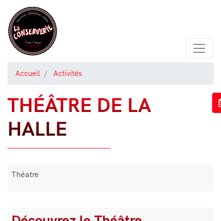
Aller
au
contenu
principal
Accueil
Activités
THÉÂTRE DE LA
HALLE
Théatre
Découvrez le Théâtre
Bloc