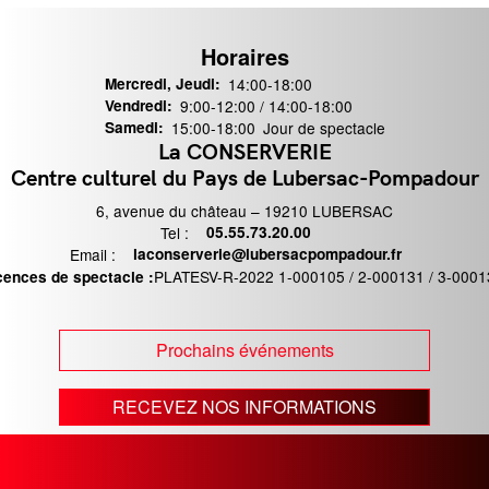
Horaires
Mercredi, Jeudi:
14:00-18:00
Vendredi:
9:00-12:00 / 14:00-18:00
Samedi:
15:00-18:00
Jour de spectacle
La CONSERVERIE
ontact
Centre culturel du Pays de Lubersac-Pompadour
6, avenue du château – 19210 LUBERSAC
Tel :
Téléphone
05.55.73.20.00
Email :
Email
laconserverie@lubersacpompadour.fr
PLATESV-R-2022 1-000105 / 2-000131 / 3-0001
cences de spectacle :
Prochains événements
RECEVEZ NOS INFORMATIONS