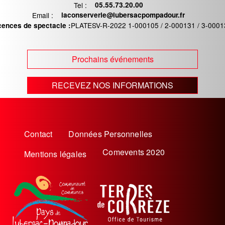
Tel :
Téléphone
05.55.73.20.00
Email :
Email
laconserverie@lubersacpompadour.fr
PLATESV-R-2022 1-000105 / 2-000131 / 3-0001
cences de spectacle :
Prochains événements
RECEVEZ NOS INFORMATIONS
Menu
Contact
Données Personnelles
Pied
Comevents 2020
Mentions légales
de
page