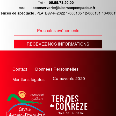
Tel :
Téléphone
05.55.73.20.00
Email :
Email
laconserverie@lubersacpompadour.fr
PLATESV-R-2022 1-000105 / 2-000131 / 3-0001
cences de spectacle :
Prochains événements
RECEVEZ NOS INFORMATIONS
Menu
Contact
Données Personnelles
Pied
Comevents 2020
Mentions légales
de
page